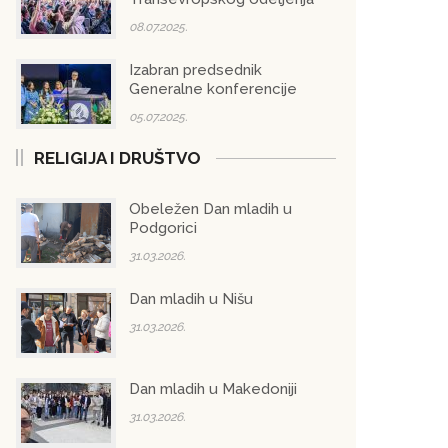
08.07.2025.
Izabran predsednik
Generalne konferencije
05.07.2025.
RELIGIJA I DRUŠTVO
Obeležen Dan mladih u
Podgorici
31.03.2026.
Dan mladih u Nišu
31.03.2026.
Dan mladih u Makedoniji
31.03.2026.