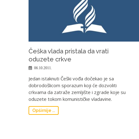
Češka vlada pristala da vrati
oduzete crkve
06.10.2011.
Jedan istaknuti Češki vođa dočekao je sa
dobrodošlicom sporazum koji će dozvoliti
crkvama da zatraže zemljište i zgrade koje su
oduzete tokom komunističke vladavine.
Opširnije ...