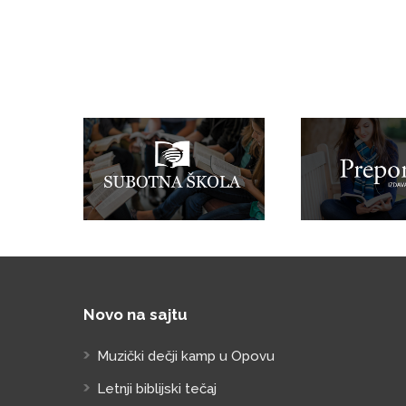
Novo na sajtu
Muzički dečji kamp u Opovu
Letnji biblijski tečaj