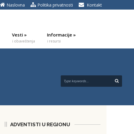
Naslovna
Politika privatnosti
Kontakt
Vesti
»
Informacije
»
i obaveštenja
i resursi
ADVENTISTI U REGIONU