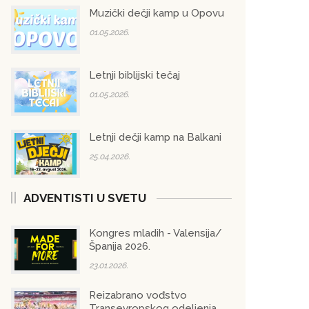
Muzički dečji kamp u Opovu
01.05.2026.
Letnji biblijski tečaj
01.05.2026.
Letnji dečji kamp na Balkani
25.04.2026.
ADVENTISTI U SVETU
Kongres mladih - Valensija/
Španija 2026.
23.01.2026.
Reizabrano vođstvo
Transevropskog odeljenja