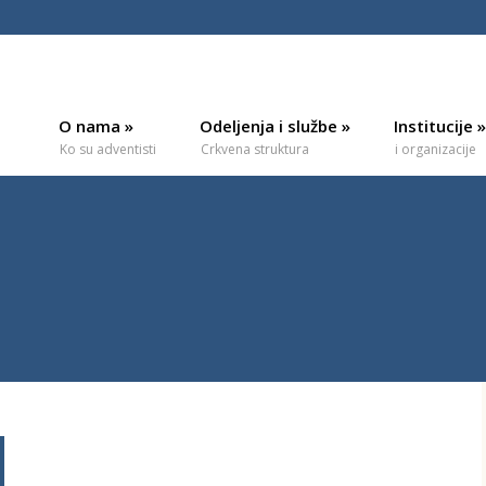
O nama
»
Odeljenja i službe
»
Institucije
»
Ko su adventisti
Crkvena struktura
i organizacije