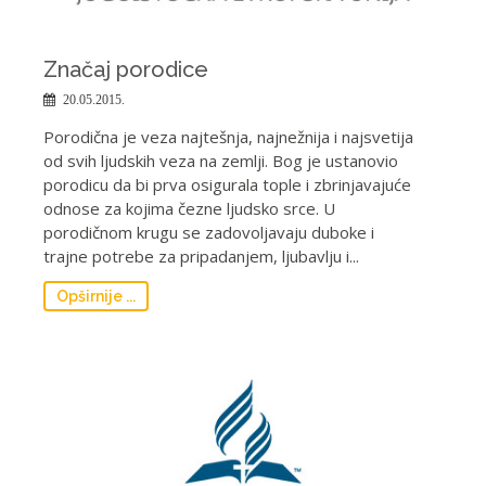
Značaj porodice
20.05.2015.
Porodična je veza najtešnja, najnežnija i najsvetija
od svih ljudskih veza na zemlji. Bog je ustanovio
porodicu da bi prva osigurala tople i zbrinjavajuće
odnose za kojima čezne ljudsko srce. U
porodičnom krugu se zadovoljavaju duboke i
trajne potrebe za pripadanjem, ljubavlju i...
Opširnije ...