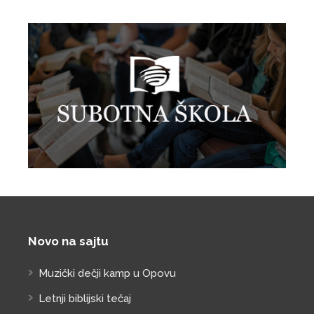
Novo na sajtu
Muzički dečji kamp u Opovu
Letnji biblijski tečaj