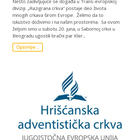
Nešto zadivljujuće se događa u Trans-evropskoj
diviziji. „Razigrana crkva“ postaje deo života
mnogih crkava širom Evrope. Želimo da to
iskustvo doživimo i na našim prostorima. Sa ovom
željom smo u subotu 20. juna, u Sabornoj crkvi u
Beogradu ugostili bračni par Kler...
Opširnije ...