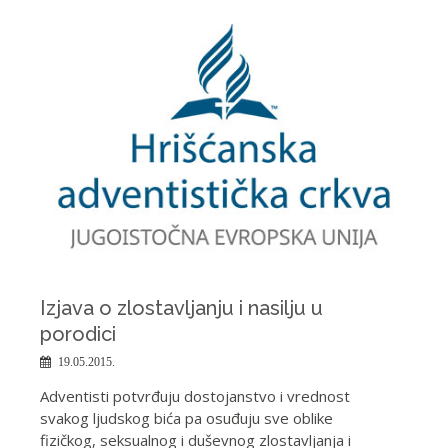
Izjava o zlostavljanju i nasilju u
porodici
19.05.2015.
Adventisti potvrđuju dostojanstvo i vrednost
svakog ljudskog bića pa osuđuju sve oblike
fizičkog, seksualnog i duševnog zlostavljanja i