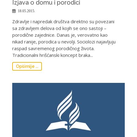
Izjava o domu i porodici
18.05.2015.
Zdravlje i napredak društva direktno su povezani
sa zdravljem delova od kojih se ono sastoji –
porodične zajednice. Danas je, verovatno kao
nikad ranije, porodica u nevolji. Sociolozi najavljuju
raspad savremenog porodičnog života.
Tradicionalni hrišćanski koncept braka...
Opširnije ...