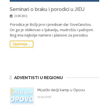
Seminari o braku i porodici u JIEU
23.09.2012.
Porodica je Božji prvi i predivan dar čovečanstvu.
On ga je oblikovao s ljubavlju, mudrošću i pažnjom.
Bog ima najbolje namere i planove za porodicu.
Opširnije ...
ADVENTISTI U REGIONU
Muzički dečji kamp u Opovu
01.05.2026.