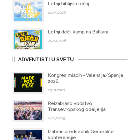
Letnji biblijski tečaj
01.05.2026.
Letnji dečji kamp na Balkani
25.04.2026.
ADVENTISTI U SVETU
Kongres mladih - Valensija/Španija
2026.
23.01.2026.
Reizabrano vođstvo
Transevropskog odeljenja
08.07.2025.
Izabran predsednik Generalne
konferencije