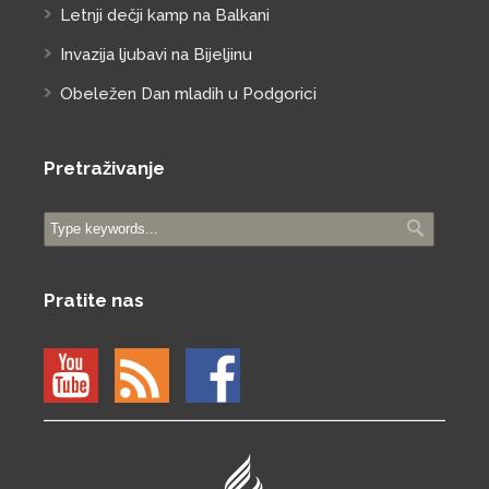
Letnji dečji kamp na Balkani
Invazija ljubavi na Bijeljinu
Obeležen Dan mladih u Podgorici
Pretraživanje
Pratite nas