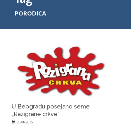
PORODICA
U Beogradu posejano seme
„Razigrane crkve“
25.06.2015.