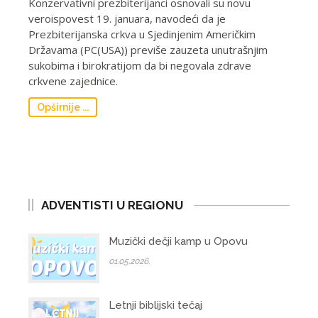
Konzervativni prezbiterijanci osnovali su novu
veroispovest 19. januara, navodeći da je
Prezbiterijanska crkva u Sjedinjenim Američkim
Državama (PC(USA)) previše zauzeta unutrašnjim
sukobima i birokratijom da bi negovala zdrave
crkvene zajednice.
Opširnije ...
ADVENTISTI U REGIONU
Muzički dečji kamp u Opovu
01.05.2026.
Letnji biblijski tečaj