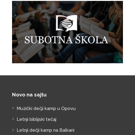
Novo na sajtu
Muzički dečji kamp u Opovu
Letnji biblijski tečaj
Letnji dečji kamp na Balkani