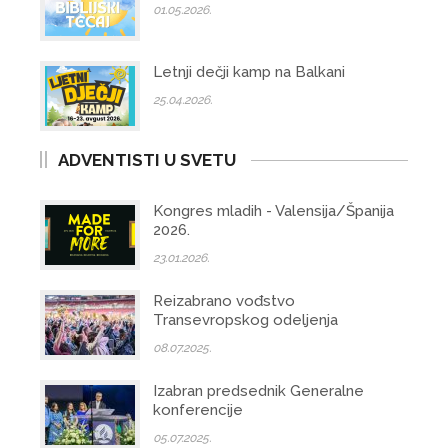
01.05.2026.
Letnji dečji kamp na Balkani
25.04.2026.
ADVENTISTI U SVETU
Kongres mladih - Valensija/Španija
2026.
23.01.2026.
Reizabrano vođstvo
Transevropskog odeljenja
08.07.2025.
Izabran predsednik Generalne
konferencije
05.07.2025.