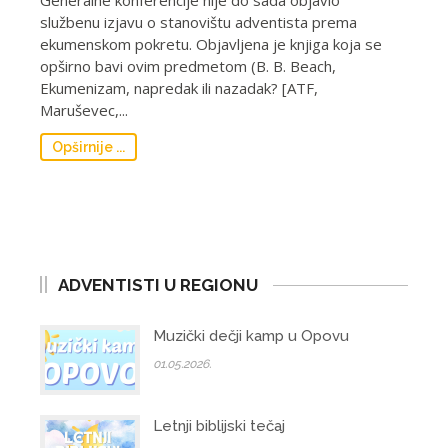
Generalne konferencije nije do sada objavio
službenu izjavu o stanovištu adventista prema
ekumenskom pokretu. Objavljena je knjiga koja se
opširno bavi ovim predmetom (B. B. Beach,
Ekumenizam, napredak ili nazadak? [ATF,
Maruševec,...
Opširnije ...
ADVENTISTI U REGIONU
Muzički dečji kamp u Opovu
01.05.2026.
Letnji biblijski tečaj