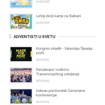
01.05.2026.
Letnji dečji kamp na Balkani
25.04.2026.
ADVENTISTI U SVETU
Kongres mladih - Valensija/Španija
2026.
23.01.2026.
Reizabrano vođstvo
Transevropskog odeljenja
08.07.2025.
Izabran predsednik Generalne
konferencije
05.07.2025.