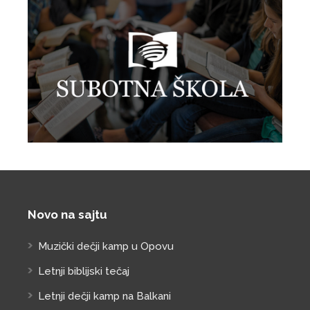
Novo na sajtu
Muzički dečji kamp u Opovu
Letnji biblijski tečaj
Letnji dečji kamp na Balkani