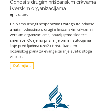
Odnosi s drugim hrišćanskim crkvama
i verskim organizacijama
19.05.2015.
Da bismo izbegli nesporazum i zategnute odnose
u našim odnosima s drugim hrišćanskim crkvama i
verskim organizacijama, obavljujemo sledeće
smernice: Odajemo priznanje onim institucijama
koje pred ljudima uzdižu Hrista kao deo
božanskog plana za evangeliziranje sveta; stoga
visoko...
Opširnije ...