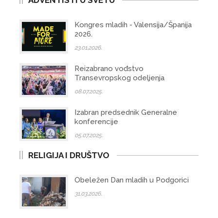
ADVENTISTI U SVETU
Kongres mladih - Valensija/Španija
2026.
23.01.2026.
Reizabrano vođstvo
Transevropskog odeljenja
08.07.2025.
Izabran predsednik Generalne
konferencije
05.07.2025.
RELIGIJA I DRUŠTVO
Obeležen Dan mladih u Podgorici
31.03.2026.