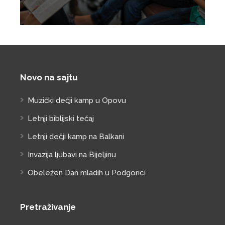
Novo na sajtu
Muzički dečji kamp u Opovu
Letnji biblijski tečaj
Letnji dečji kamp na Balkani
Invazija ljubavi na Bijeljinu
Obeležen Dan mladih u Podgorici
Pretraživanje