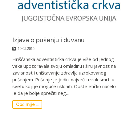
Izjava o pušenju i duvanu
19.05.2015.
Hrišćanska adventistička crkva je više od jednog
veka upozoravala svoju omladinu i širu javnost na
zavisnost i uništavanje zdravlja uzrokovanog
pušenjem. Pušenje je jedini najveći uzrok smrti u
svetu koji je moguće ukloniti. Opšte etičko načelo
je da je bolje sprečiti neg...
Opširnije ...