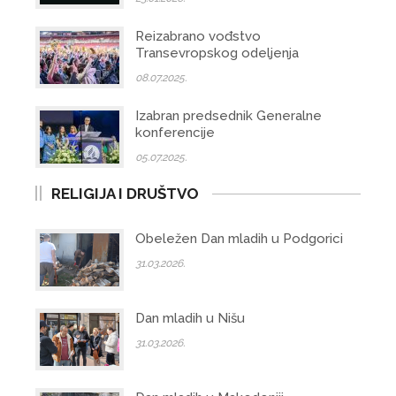
Reizabrano vođstvo
Transevropskog odeljenja
08.07.2025.
Izabran predsednik Generalne
konferencije
05.07.2025.
RELIGIJA I DRUŠTVO
Obeležen Dan mladih u Podgorici
31.03.2026.
Dan mladih u Nišu
31.03.2026.