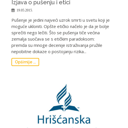
Izjava o pušenju i etici
19.05.2015.
Pušenje je jedini najveći uzrok smrti u svetu koji je
moguće ukloniti. Opšte etičko načelo je da je bolje
sprečiti nego lečiti. Što se pušenja tiče većina
zemalja suočava se s etičkim paradoksom:
premda su mnoge decenije istraživanja pružile
nepobitne dokaze o postojanju rizika...
Opširnije ...