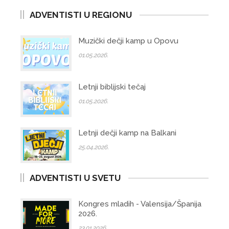
ADVENTISTI U REGIONU
Muzički dečji kamp u Opovu
01.05.2026.
Letnji biblijski tečaj
01.05.2026.
Letnji dečji kamp na Balkani
25.04.2026.
ADVENTISTI U SVETU
Kongres mladih - Valensija/Španija
2026.
23.01.2026.