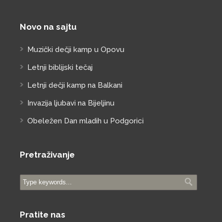
Novo na sajtu
Muzički dečji kamp u Opovu
Letnji biblijski tečaj
Letnji dečji kamp na Balkani
Invazija ljubavi na Bijeljinu
Obeležen Dan mladih u Podgorici
Pretraživanje
Pratite nas