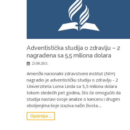
Adventistička studija o zdravlju – 2
nagrađena sa 5,5 miliona dolara
23.09.2011.
Američki nacionalni zdravstveni institut (NIH)
nagradio je adventističku studiju o zdravlju - 2
Univerziteta Loma Linda sa 5,5 miliona dolara
tokom sledećih pet godina, što će omogućiti da
studija nastavi svoje analize o kanceru i drugim
oboljenjima koje izaziva način života....
Opširnije ...