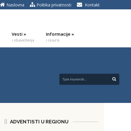
Naslovna
Politika privatnosti
Kontakt
Vesti
»
Informacije
»
i obaveštenja
i resursi
ADVENTISTI U REGIONU