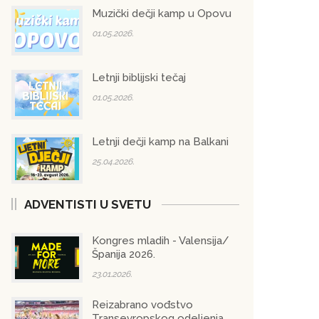
Muzički dečji kamp u Opovu
01.05.2026.
Letnji biblijski tečaj
01.05.2026.
Letnji dečji kamp na Balkani
25.04.2026.
ADVENTISTI U SVETU
Kongres mladih - Valensija/
Španija 2026.
23.01.2026.
Reizabrano vođstvo
Transevropskog odeljenja