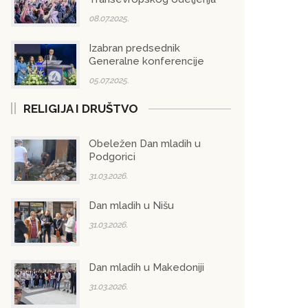
08.07.2025.
Izabran predsednik
Generalne konferencije
05.07.2025.
RELIGIJA I DRUŠTVO
Obeležen Dan mladih u
Podgorici
31.03.2026.
Dan mladih u Nišu
31.03.2026.
Dan mladih u Makedoniji
31.03.2026.