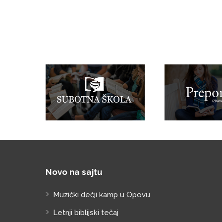
Novo na sajtu
Muzički dečji kamp u Opovu
Letnji biblijski tečaj