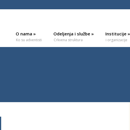
O nama
»
Odeljenja i službe
»
Institucije
»
Ko su adventisti
Crkvena struktura
i organizacije