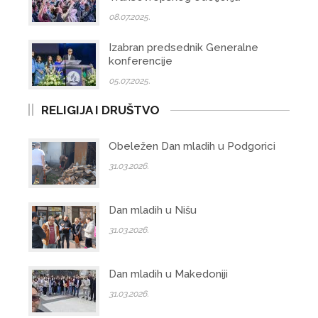
08.07.2025.
Izabran predsednik Generalne
konferencije
05.07.2025.
RELIGIJA I DRUŠTVO
Obeležen Dan mladih u Podgorici
31.03.2026.
Dan mladih u Nišu
31.03.2026.
Dan mladih u Makedoniji
31.03.2026.