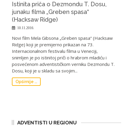
Istinita priča o Dezmondu T. Dosu,
junaku filma „Greben spasa“
(Hacksaw Ridge)
10.11.2016.
Novi film Mela Gibsona „Greben spasa“ (Hacksaw
Ridge) koji je premijerno prikazan na 73.
Internacionalnom festivalu filma u Veneciji,
snimljen je po istinitoj priči o hrabrom mladiću i
posvećenom adventističkom verniku Dezmondu T.
Dosu, koji je u skladu sa svojim...
Opširnije ...
ADVENTISTI U REGIONU