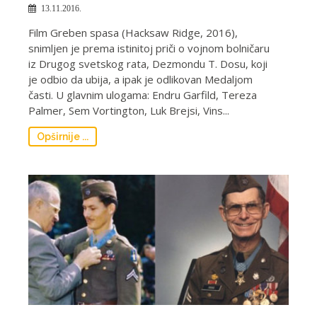
13.11.2016.
Film Greben spasa (Hacksaw Ridge, 2016),
snimljen je prema istinitoj priči o vojnom bolničaru
iz Drugog svetskog rata, Dezmondu T. Dosu, koji
je odbio da ubija, a ipak je odlikovan Medaljom
časti. U glavnim ulogama: Endru Garfild, Tereza
Palmer, Sem Vortington, Luk Brejsi, Vins...
Opširnije ...