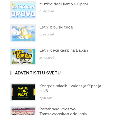
Muzički dečji kamp u Opovu
01.05.2026.
Letnji biblijski tečaj
01.05.2026.
Letnji dečji kamp na Balkani
25.04.2026.
ADVENTISTI U SVETU
Kongres mladih - Valensija/Španija
2026.
23.01.2026.
Reizabrano vođstvo
Transevropskog odeljenja