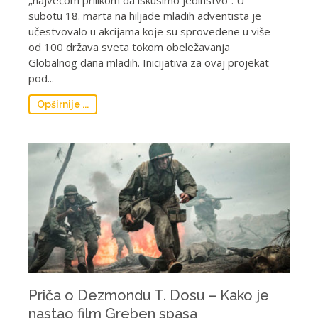
„najvećom prilikom da iskusimo jedinstvo“. U
subotu 18. marta na hiljade mladih adventista je
učestvovalo u akcijama koje su sprovedene u više
od 100 država sveta tokom obeležavanja
Globalnog dana mladih. Inicijativa za ovaj projekat
pod...
Opširnije ...
Priča o Dezmondu T. Dosu – Kako je
nastao film Greben spasa