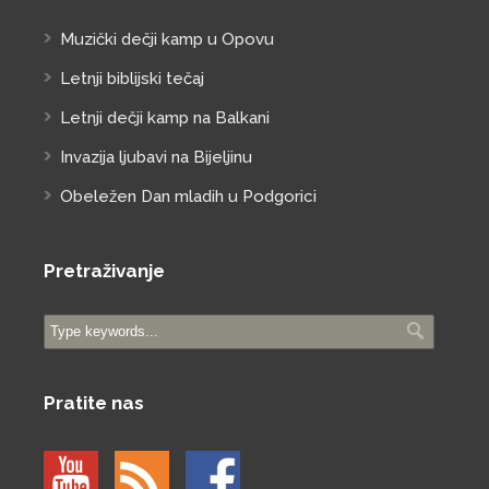
Muzički dečji kamp u Opovu
Letnji biblijski tečaj
Letnji dečji kamp na Balkani
Invazija ljubavi na Bijeljinu
Obeležen Dan mladih u Podgorici
Pretraživanje
Pratite nas