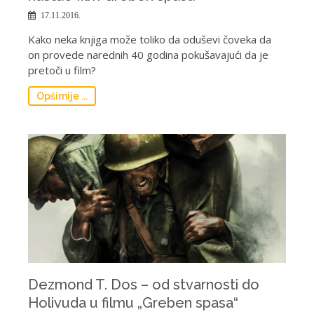
17.11.2016.
Kako neka knjiga može toliko da oduševi čoveka da
on provede narednih 40 godina pokušavajući da je
pretoči u film?
Opširnije ...
Dezmond T. Dos – od stvarnosti do
Holivuda u filmu „Greben spasa“