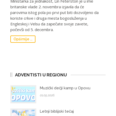
Ministarka za jednakost, Lin Feterston je u ime
britanske vlade 2. novembra izjavila da će
parovima istog pola po prvi put biti dozvoljeno da
koriste crkve i druga mesta bogosluženja u
Engleskoj i Velsu da zapečate svoje zavete,
počevši od 5. decembra.
Opširnije ...
ADVENTISTI U REGIONU
Muzički dečji kamp u Opovu
01.05.2026.
Letnji biblijski tečaj