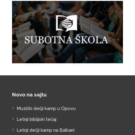
Novo na sajtu
Muzički dečji kamp u Opovu
Letnji biblijski tečaj
Letnji dečji kamp na Balkani