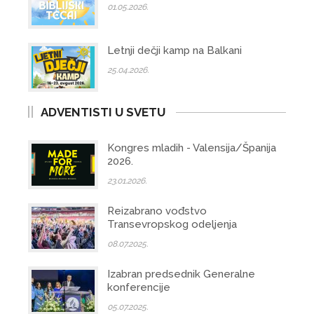
01.05.2026.
Letnji dečji kamp na Balkani
25.04.2026.
ADVENTISTI U SVETU
Kongres mladih - Valensija/Španija
2026.
23.01.2026.
Reizabrano vođstvo
Transevropskog odeljenja
08.07.2025.
Izabran predsednik Generalne
konferencije
05.07.2025.