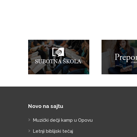
Novo na sajtu
Muzički dečji kamp u Opovu
Letnji biblijski tečaj