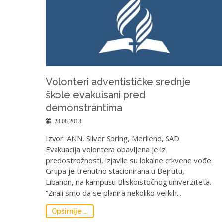
Volonteri adventističke srednje
škole evakuisani pred
demonstrantima
23.08.2013.
Izvor: ANN, Silver Spring, Merilend, SAD
Evakuacija volontera obavljena je iz
predostrožnosti, izjavile su lokalne crkvene vođe.
Grupa je trenutno stacionirana u Bejrutu,
Libanon, na kampusu Bliskoistočnog univerziteta.
“Znali smo da se planira nekoliko velikih...
Opširnije ...