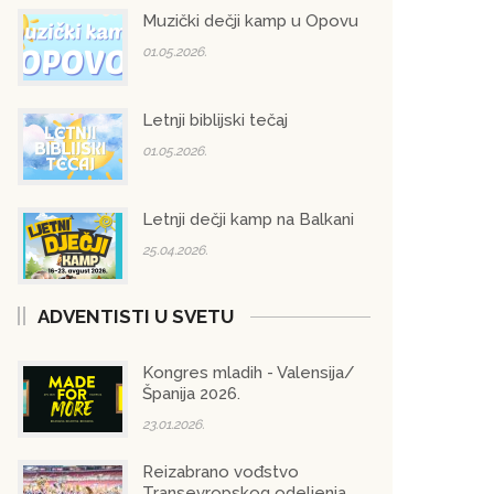
Muzički dečji kamp u Opovu
01.05.2026.
Letnji biblijski tečaj
01.05.2026.
Letnji dečji kamp na Balkani
25.04.2026.
ADVENTISTI U SVETU
Kongres mladih - Valensija/
Španija 2026.
23.01.2026.
Reizabrano vođstvo
Transevropskog odeljenja