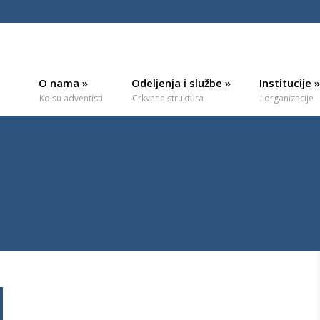
O nama
»
Odeljenja i službe
»
Institucije
»
Ko su adventisti
Crkvena struktura
i organizacije