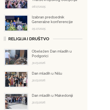
08.07.2025.
Izabran predsednik
Generalne konferencije
05.07.2025.
RELIGIJA I DRUŠTVO
Obeležen Dan mladih u
Podgorici
31.03.2026.
Dan mladih u Nišu
31.03.2026.
Dan mladih u Makedoniji
31.03.2026.