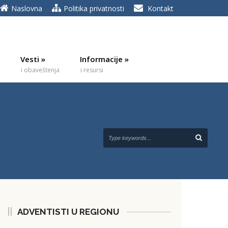
Naslovna
Politika privatnosti
Kontakt
Vesti
»
Informacije
»
i obaveštenja
i resursi
ADVENTISTI U REGIONU