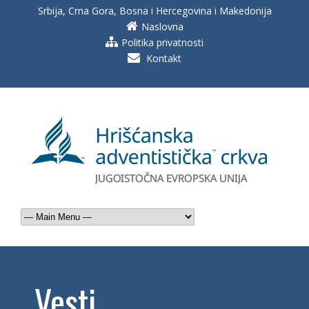
Srbija, Crna Gora, Bosna i Hercegovina i Makedonija
Naslovna
Politika privatnosti
Kontakt
Vesti