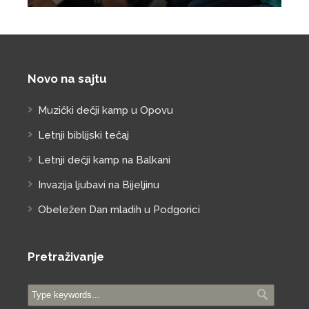
Novo na sajtu
Muzički dečji kamp u Opovu
Letnji biblijski tečaj
Letnji dečji kamp na Balkani
Invazija ljubavi na Bijeljinu
Obeležen Dan mladih u Podgorici
Pretraživanje