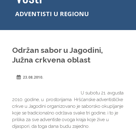
ADVENTISTI U REGIONU
Održan sabor u Jagodini,
Južna crkvena oblast
23.08.2010.
U subotu 21. avgusta
2010. godine, u prostorijama Hršćanske adventističke
crkve u Jagodini organizovano je saborsko okupljanje
koje se tradicionalno održava svake tri godine, i to je
prilika za sve adventiste ovoga kraja koje žive u
dijaspori, da toga dana budu zajedno.