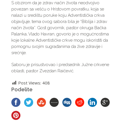
S obzirom da je zdrav način života neodvojivo
povezan sa vešću o Hristovom povratku, koja se
nalazi u središtu poruke koju Adventistička crkva
objavljuje, tema ovog sabora bila je “Biblija i zdrav
način života”. Gost govornik, pastor okruga Bačka
Palanka, Vlado Havran, govorio je o mogućnostima
koje lokalne Adventističke crkve mogu iskoristiti da
pomognu svojim sugrađanima da žive zdravije i
srećnije.
Saboru je prisustvovao i predsednik Južne crkvene
oblasti, pastor Zvezdan Raičević.
Post Views:
408
Podelite