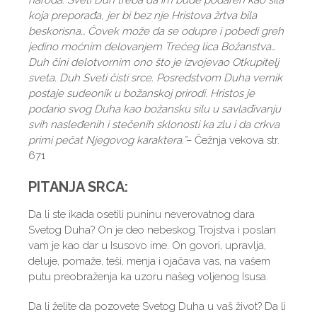
naroda. Sveti Duh treba da im bude podaren kao sila
koja preporađa, jer bi bez nje Hristova žrtva bila
beskorisna… Čovek može da se odupre i pobedi greh
jedino moćnim delovanjem Trećeg lica Božanstva…
Duh čini delotvornim ono što je izvojevao Otkupitelj
sveta. Duh Sveti čisti srce. Posredstvom Duha vernik
postaje sudeonik u božanskoj prirodi. Hristos je
podario svog Duha kao božansku silu u savlađivanju
svih nasleđenih i stečenih sklonosti ka zlu i da crkva
primi pečat Njegovog karaktera.”
– Čežnja vekova str.
671
PITANJA SRCA:
Da li ste ikada osetili puninu neverovatnog dara
Svetog Duha? On je deo nebeskog Trojstva i poslan
vam je kao dar u Isusovo ime. On govori, upravlja,
deluje, pomaže, teši, menja i ojačava vas, na vašem
putu preobraženja ka uzoru našeg voljenog Isusa.
Da li želite da pozovete Svetog Duha u vaš život? Da li