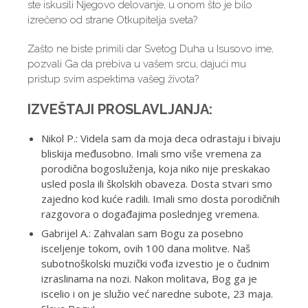
ste iskusili Njegovo delovanje, u onom što je bilo
izrečeno od strane Otkupitelja sveta?
Zašto ne biste primili dar Svetog Duha u Isusovo ime,
pozvali Ga da prebiva u vašem srcu, dajući mu
pristup svim aspektima vašeg života?
IZVEŠTAJI PROSLAVLJANJA:
Nikol P.: Videla sam da moja deca odrastaju i bivaju
bliskija međusobno. Imali smo više vremena za
porodična bogosluženja, koja niko nije preskakao
usled posla ili školskih obaveza. Dosta stvari smo
zajedno kod kuće radili. Imali smo dosta porodičnih
razgovora o događajima poslednjeg vremena.
Gabrijel A.: Zahvalan sam Bogu za posebno
isceljenje tokom, ovih 100 dana molitve. Naš
subotnoškolski muzički vođa izvestio je o čudnim
izraslinama na nozi. Nakon molitava, Bog ga je
iscelio i on je služio već naredne subote, 23 maja.