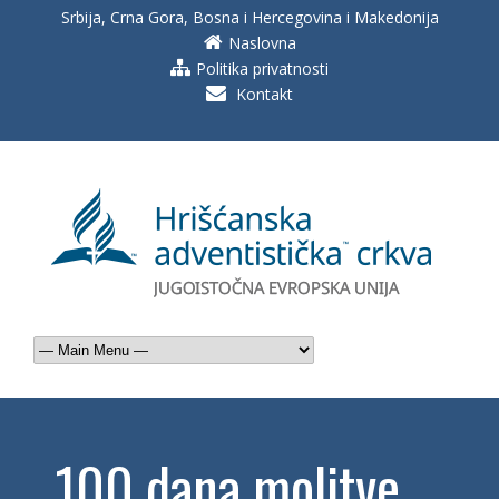
Srbija, Crna Gora, Bosna i Hercegovina i Makedonija
Naslovna
Politika privatnosti
Kontakt
100 dana molitve