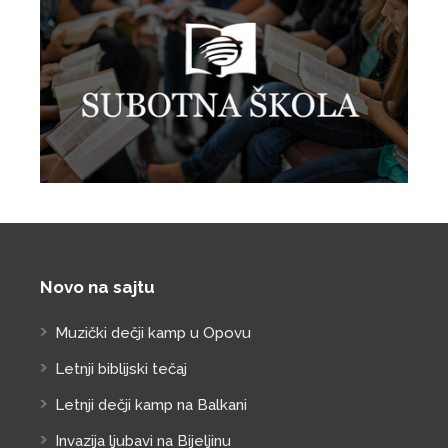
Novo na sajtu
Muzički dečji kamp u Opovu
Letnji biblijski tečaj
Letnji dečji kamp na Balkani
Invazija ljubavi na Bijeljinu