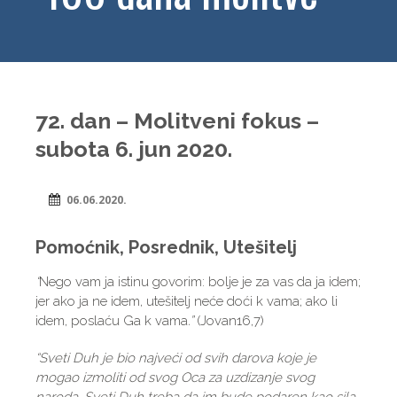
72. dan – Molitveni fokus –
subota 6. jun 2020.
06.06.2020.
Pomoćnik, Posrednik, Utešitelj
“
Nego vam ja istinu govorim: bolje je za vas da ja idem;
jer ako ja ne idem, utešitelj neće doći k vama; ako li
idem, poslaću Ga k vama
.”
(Jovan16,7)
“Sveti Duh je bio najveći od svih darova koje je
mogao izmoliti od svog Oca za uzdizanje svog