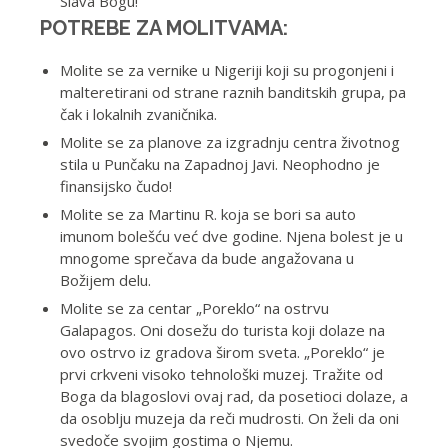
Slava Bogu!
POTREBE ZA MOLITVAMA:
Molite se za vernike u Nigeriji koji su progonjeni i
malteretirani od strane raznih banditskih grupa, pa
čak i lokalnih zvaničnika.
Molite se za planove za izgradnju centra životnog
stila u Punčaku na Zapadnoj Javi. Neophodno je
finansijsko čudo!
Molite se za Martinu R. koja se bori sa auto
imunom bolešću već dve godine. Njena bolest je u
mnogome sprečava da bude angažovana u
Božijem delu.
Molite se za centar „Poreklo“ na ostrvu
Galapagos. Oni dosežu do turista koji dolaze na
ovo ostrvo iz gradova širom sveta. „Poreklo“ je
prvi crkveni visoko tehnološki muzej. Tražite od
Boga da blagoslovi ovaj rad, da posetioci dolaze, a
da osoblju muzeja da reči mudrosti. On želi da oni
svedoče svojim gostima o Njemu.