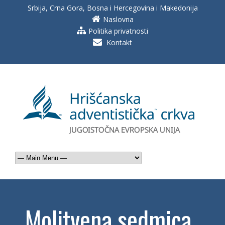
Srbija, Crna Gora, Bosna i Hercegovina i Makedonija
Naslovna
Politika privatnosti
Kontakt
Molitvena sedmica