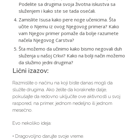
Podelite sa drugima svoja životna iskustva sa
služenjem i kako ste se tada osećali.
Zamislite Isusa kako pere noge učenicima. Šta
učite o Njemu iz ovog Njegovog primera? Kako
vam Njegov primer pomaže da bolje razumete
načela Njegovog Carstva?
Šta možemo da učinimo kako bismo negovali duh
služenja u našoj Crkvi? Kako na bolji način možemo
da služimo jedni drugima?
Lični izazov:
Razmislite o načinu na koji biste danas mogli da
služite drugima. Ako želite da koraknete dalje,
pokušajte da redovno uključite ove aktivnosti u svoj
raspored, na primer, jednom nedeljno ili jednom
mesečno.
Evo nekoliko ideja:
• Dragovoljno darujte svoje vreme.