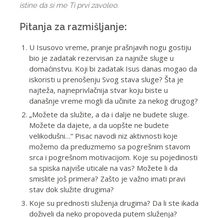
istine da si me Ti prvi zavoleo.
Pitanja za razmišljanje:
U Isusovo vreme, pranje prašnjavih nogu gostiju
bio je zadatak rezervisan za najniže sluge u
domaćinstvu. Koji bi zadatak Isus danas mogao da
iskoristi u prenošenju Svog stava sluge? Šta je
najteža, najneprivlačnija stvar koju biste u
današnje vreme mogli da učinite za nekog drugog?
„Možete da služite, a da i dalje ne budete sluge.
Možete da dajete, a da uopšte ne budete
velikodušni…“ Pisac navodi niz aktivnosti koje
možemo da preduzmemo sa pogrešnim stavom
srca i pogrešnom motivacijom. Koje su pojedinosti
sa spiska najviše uticale na vas? Možete li da
smislite još primera? Zašto je važno imati pravi
stav dok služite drugima?
Koje su prednosti služenja drugima? Da li ste ikada
doživeli da neko propoveda putem služenja?