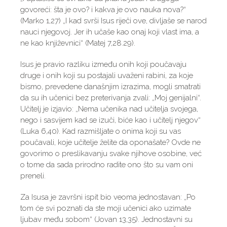
govoreći: šta je ovo? i kakva je ovo nauka nova?“
(Marko 1,27) „I kad svrši Isus riječi ove, divljaše se narod
nauci njegovoj. Jer ih učaše kao onaj koji vlast ima, a
ne kao književnici“ (Matej 7,28.29).
Isus je pravio razliku između onih koji poučavaju
druge i onih koji su postajali uvaženi rabini, za koje
bismo, prevedene današnjim izrazima, mogli smatrati
da su ih učenici bez preterivanja zvali: „Moj genijalni“.
Učitelj je izjavio: „Nema učenika nad učitelja svojega,
nego i sasvijem kad se izuči, biće kao i učitelj njegov“
(Luka 6,40). Kad razmišljate o onima koji su vas
poučavali, koje učitelje želite da oponašate? Ovde ne
govorimo o preslikavanju svake njihove osobine, već
o tome da sada prirodno radite ono što su vam oni
preneli.
Za Isusa je završni ispit bio veoma jednostavan: „Po
tom će svi poznati da ste moji učenici ako uzimate
ljubav među sobom“ (Jovan 13,35). Jednostavni su