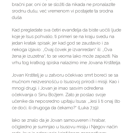
bračni par, oni će se složiti da nikada ne pronalazite
srodnu dušu, već vremenom vi postajete ta srodna
duša.
Kad pregledate sva četiri evanđelja da biste uočili ljude
koje je Isus pohvalio, ti primeri se na kraju svedu na
jedan kratak spisak; jer kad god se zaustavio i za
nekoga izjavio: „Ovaj čovek je izvanredan“ ili: „Ova
žena je izuzetna“, to se veoma lako može zapaziti. Na
vrhu tog kratkog spiska nalazimo ime Jovana Krstitelja.
Jovan Krstitelj je u zatvoru očekivao smrt boreći se sa
mučnom neizvesnošću o Isusovoj prirodi i misiji. Kao i
mnogi drugi, i Jovan je imao sasvim određena
očekivanja o Sinu Božjem. Zato je poslao svoje
učenike da neposredno upitaju Isusa: „Jesi li ti onaj što
će doći, ili drugoga da čekamo?“ (Luka 7,19).
Iako se znalo da je Jovan samouveren i hrabar,
očigledno je sumnjao u Isusovu misiju i Njegov način