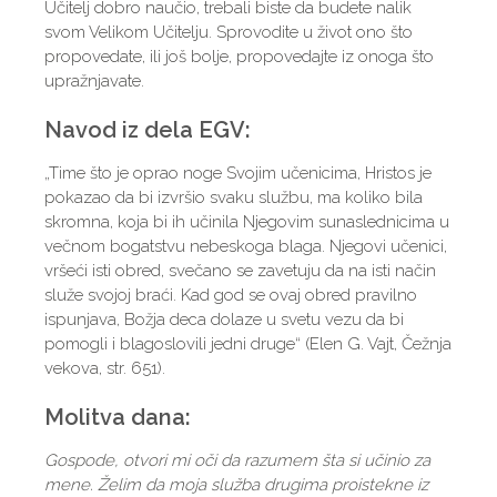
Učitelj dobro naučio, trebali biste da budete nalik
svom Velikom Učitelju. Sprovodite u život ono što
propovedate, ili još bolje, propovedajte iz onoga što
upražnjavate.
Navod iz dela EGV:
„Time što je oprao noge Svojim učenicima, Hristos je
pokazao da bi izvršio svaku službu, ma koliko bila
skromna, koja bi ih učinila Njegovim sunaslednicima u
večnom bogatstvu nebeskoga blaga. Njegovi učenici,
vršeći isti obred, svečano se zavetuju da na isti način
služe svojoj braći. Kad god se ovaj obred pravilno
ispunjava, Božja deca dolaze u svetu vezu da bi
pomogli i blagoslovili jedni druge“ (Elen G. Vajt, Čežnja
vekova, str. 651).
Molitva dana:
Gospode, otvori mi oči da razumem šta si učinio za
mene. Želim da moja služba drugima proistekne iz