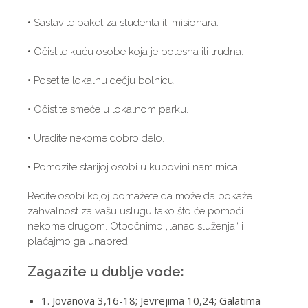
• Sastavite paket za studenta ili misionara.
• Očistite kuću osobe koja je bolesna ili trudna.
• Posetite lokalnu dečju bolnicu.
• Očistite smeće u lokalnom parku.
• Uradite nekome dobro delo.
• Pomozite starijoj osobi u kupovini namirnica.
Recite osobi kojoj pomažete da može da pokaže
zahvalnost za vašu uslugu tako što će pomoći
nekome drugom. Otpočnimo „lanac služenja“ i
plaćajmo ga unapred!
Zagazite u dublje vode:
1. Jovanova 3,16-18; Jevrejima 10,24; Galatima