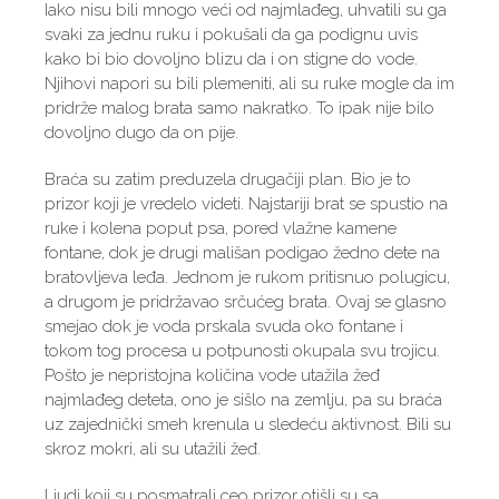
Iako nisu bili mnogo veći od najmlađeg, uhvatili su ga
svaki za jednu ruku i pokušali da ga podignu uvis
kako bi bio dovoljno blizu da i on stigne do vode.
Njihovi napori su bili plemeniti, ali su ruke mogle da im
pridrže malog brata samo nakratko. To ipak nije bilo
dovoljno dugo da on pije.
Braća su zatim preduzela drugačiji plan. Bio je to
prizor koji je vredelo videti. Najstariji brat se spustio na
ruke i kolena poput psa, pored vlažne kamene
fontane, dok je drugi mališan podigao žedno dete na
bratovljeva leđa. Jednom je rukom pritisnuo polugicu,
a drugom je pridržavao srčućeg brata. Ovaj se glasno
smejao dok je voda prskala svuda oko fontane i
tokom tog procesa u potpunosti okupala svu trojicu.
Pošto je nepristojna količina vode utažila žeđ
najmlađeg deteta, ono je sišlo na zemlju, pa su braća
uz zajednički smeh krenula u sledeću aktivnost. Bili su
skroz mokri, ali su utažili žeđ.
Ljudi koji su posmatrali ceo prizor otišli su sa