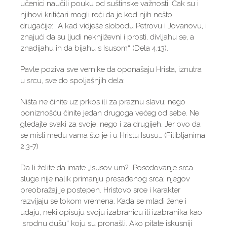
učenici naučili pouku od suštinske važnosti. Čak su i
njihovi kritičari mogli reći da je kod njih nešto
drugačije: „A kad vidješe slobodu Petrovu i Jovanovu, i
znajući da su ljudi neknjiževni i prosti, divljahu se, a
znadijahu ih da bijahu s Isusom“ (Dela 4,13).
Pavle poziva sve vernike da oponašaju Hrista, iznutra
u srcu, sve do spoljašnjih dela:
Ništa ne činite uz prkos ili za praznu slavu; nego
poniznošću činite jedan drugoga većeg od sebe. Ne
gledajte svaki za svoje, nego i za drugijeh. Jer ovo da
se misli među vama što je i u Hristu Isusu… (Filibljanima
2,3-7)
Da li želite da imate „Isusov um?“ Posedovanje srca
sluge nije nalik primanju presađenog srca; njegov
preobražaj je postepen. Hristovo srce i karakter
razvijaju se tokom vremena. Kada se mladi žene i
udaju, neki opisuju svoju izabranicu ili izabranika kao
„srodnu dušu“ koju su pronašli. Ako pitate iskusniji