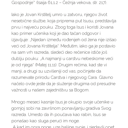
Gospodnje’“ (Isaija 61,1.2 – Čežnja vekova, str. 217).
Iako je Jovan Krstitelj umro u zatvoru, njegov život
nesebične službe, koja priprema put Isusu, predstavlja
prvu i najveću pouku. Zbog toga Isus i koristi Jovana
kao primer učenika koji je dao tačan odgovor i
izjavljuje: „Nijedan između rođenijeh od žena nije izišao
veći od Jovana Krstitelja“. Međutim, iako ga je postavio
na sam vrh razreda, sledeći deo rečenice ističe još
dublju pouku: „A najmanji u carstvu nebeskome veći
je od njega“ (Matej 11,11). Drugim rečima, kad ste vi
manji, a drugi su uzvišeniji od vas, počinjete da
razumevate prirodu Carstva i njegovog Cara. Glavno
načelo ovde jeste da je služenje drugima od presudne
važnosti u našem zajedništvu sa Bogom.
Mnogo meseci kasnije Isus je okupio svoje učenike u
gornjoj sobi na završnom ponavljanju gradiva Svog
razreda. Umesto da ih poučava kao rabin, Isus se
ponašao kao sluga perući im noge.
„A kad im opra noge, uze haljine svoje, i sjedavši opet