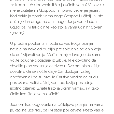
za trpezu reče im: znate li što ja učinih vama? Vi zovete
mene učiteljem i Gospodom; i pravo velite: jer jesam.
Kad dakle ja oprah vama noge Gospod i učitelj, i vi ste
dužni jedan drugome prati noge. Jer ja vam dadoh
ugled da i vi tako činite kao što ja vama učinih“ (Jovan
13,12-15).
U prošlim poukama, možda su vas Božja pitanja
navela na neka od dubljih preispitivanja od onih koja
ste doživljavali ranije. Međutim, nije dovoljno da samo
volite poučne događaje iz Biblije. Nije dovoljno da
shvatite plan spasenja otkriven u Svetom pismu. Nije
dovoljno da se složite da je Car dostojan vašeg
obožavanja i da su pravila Carstva vredna da budu
poslušana. Veliki Učitelj vam postavlja poslednje
ispitno pitanje: „Znate li što ja učinih vama?… i vi tako
činite kao što ja vama učinih“.
Jednom kad odgovorite na Učiteljevo pitanje, na vama
je, kao na učeniku, da i vi sada poučavate. Pošto vas je