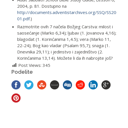
2004, p. 81. Dostupno na
http://documents.adventistarchives.org/SSQ/SS200401
01.pdf
.)
Razmotrite ovih 7 načela Božjeg Carstva: milost i
saosećanje (Marko 6,34); ljubav (1. Jovanova 4,16);
blagodat (1. Korinćanima 1,4.5); vera (Marko 11,
22-24); Bog kao vladar (Psalam 95,7); snaga (1.
Dnevnika 29,11); i jedinstvo i zajedništvo (2.
Korinćanima 13,14). Možete li da ih nabrojite još?
Post Views:
345
Podelite