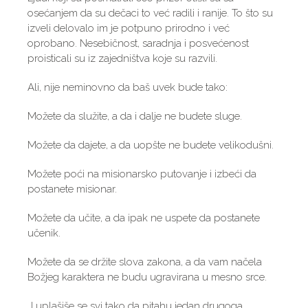
osećanjem da su dečaci to već radili i ranije. To što su
izveli delovalo im je potpuno prirodno i već
oprobano. Nesebičnost, saradnja i posvećenost
proisticali su iz zajedništva koje su razvili.
Ali, nije neminovno da baš uvek bude tako:
Možete da služite, a da i dalje ne budete sluge.
Možete da dajete, a da uopšte ne budete velikodušni.
Možete poći na misionarsko putovanje i izbeći da
postanete misionar.
Možete da učite, a da ipak ne uspete da postanete
učenik.
Možete da se držite slova zakona, a da vam načela
Božjeg karaktera ne budu ugravirana u mesno srce.
„I uplašiše se svi tako da pitahu jedan drugoga