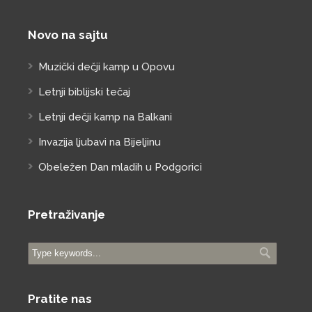
Novo na sajtu
Muzički dečji kamp u Opovu
Letnji biblijski tečaj
Letnji dečji kamp na Balkani
Invazija ljubavi na Bijeljinu
Obeležen Dan mladih u Podgorici
Pretraživanje
Pratite nas