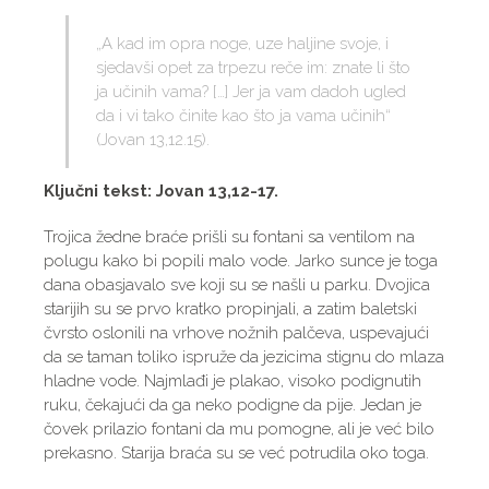
„A kad im opra noge, uze haljine svoje, i
sjedavši opet za trpezu reče im: znate li što
ja učinih vama? […] Jer ja vam dadoh ugled
da i vi tako činite kao što ja vama učinih“
(Jovan 13,12.15).
Ključni tekst: Jovan 13,12-17.
Trojica žedne braće prišli su fontani sa ventilom na
polugu kako bi popili malo vode. Jarko sunce je toga
dana obasjavalo sve koji su se našli u parku. Dvojica
starijih su se prvo kratko propinjali, a zatim baletski
čvrsto oslonili na vrhove nožnih palčeva, uspevajući
da se taman toliko ispruže da jezicima stignu do mlaza
hladne vode. Najmlađi je plakao, visoko podignutih
ruku, čekajući da ga neko podigne da pije. Jedan je
čovek prilazio fontani da mu pomogne, ali je već bilo
prekasno. Starija braća su se već potrudila oko toga.