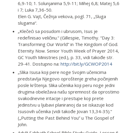
6,9-10; 1. Solunjanima 5,9-11; Mihej 6,8; Matej 5,6
i 7; Luka 7,36-50.
Elen G. Vajt, Čežnja vekova, pogl. 71, „Sluga
slugama“.
„Klečeći sa posudom i ubrusom, Isus je
redefinisao veličinu.“ (Gillespie, Timothy. “Day 3:
Transforming Our World” in The Kingdom of God.
Eternity Now. Senior Youth Week of Prayer 2014,
GC Youth Ministries (ed.), p. 33, vidi takođe str.
29-41. Dostupno na:
http://bit.ly/GCWOP2014
„Slika Isusa koji pere noge Svojim učenicima
predstavlja Njegovo oproštenje greha počinjenih
posle krštenja. Slika učenika koji peru noge jedni
drugima obeležava našu spremnost da oprostimo
svakodnevne iritacije i prestupe koji prete
jedinstvu u ljubavi planiranoj da se iskazuje kod
Isusovih učenika (vidi takođe Jovan 13,34-35).“
(„Putting the Past Behind You” u The Gospel of
John.
Adult Sabbath School Bible Study Guide, Lesson 6,