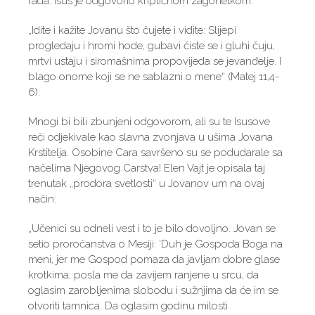
rada. Isus je odgovorio kriptičnom zagonetkom:
„Idite i kažite Jovanu što čujete i vidite: Slijepi
progledaju i hromi hode, gubavi čiste se i gluhi čuju,
mrtvi ustaju i siromašnima propovijeda se jevanđelje. I
blago onome koji se ne sablazni o mene“ (Matej 11,4-
6).
Mnogi bi bili zbunjeni odgovorom, ali su te Isusove
reči odjekivale kao slavna zvonjava u ušima Jovana
Krstitelja. Osobine Cara savršeno su se podudarale sa
načelima Njegovog Carstva! Elen Vajt je opisala taj
trenutak „prodora svetlosti“ u Jovanov um na ovaj
način:
„Učenici su odneli vest i to je bilo dovoljno. Jovan se
setio proročanstva o Mesiji: ’Duh je Gospoda Boga na
meni, jer me Gospod pomaza da javljam dobre glase
krotkima, posla me da zavijem ranjene u srcu, da
oglasim zarobljenima slobodu i sužnjima da će im se
otvoriti tamnica. Da oglasim godinu milosti