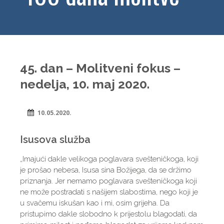
45. dan – Molitveni fokus –
nedelјa, 10. maj 2020.
10.05.2020.
Isusova služba
„Imajući dakle velikoga poglavara svešteničkoga, koji
je prošao nebesa, Isusa sina Božijega, da se držimo
priznanja. Jer nemamo poglavara svešteničkoga koji
ne može postradati s našijem slabostima, nego koji je
u svačemu iskušan kao i mi, osim grijeha. Da
pristupimo dakle slobodno k prijestolu blagodati, da