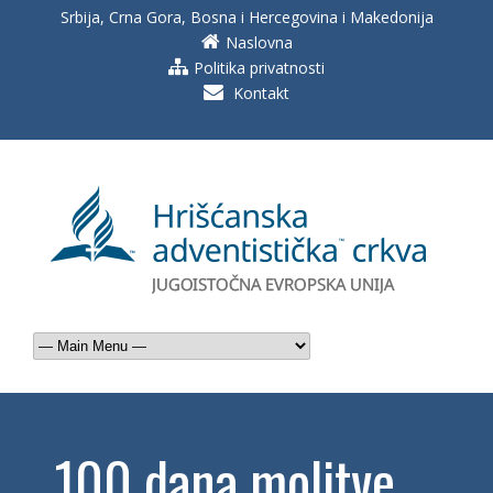
Srbija, Crna Gora, Bosna i Hercegovina i Makedonija
Naslovna
Politika privatnosti
Kontakt
100 dana molitve