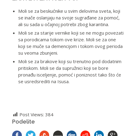
Moli se za beskućnike u svim delovima sveta, koji
se inače oslanjaju na svoje sugrađane za pomoć,
ali su sada u očajnoj potrebi zbog karantina.
Moli se za starije vernike koji se ne mogu povezati
sa porodicama tokom ove krize. Moli se za one
koji se muče sa demencijom i tokom ovog perioda
su veoma zbunjeni.
Moli se za brakove koji su trenutno pod dodatnim
pritiskom. Moli se da supružnici koji se bore
pronađu iscelјenje, pomoć i poniznost tako što će
se usredsrediti na Isusa.
Post Views:
384
Podelite