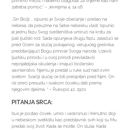
primimo milost i nađemo blagodat za vrijeme kad nam
zatreba pomoć.“ – Jevrejima 4: 14-16
„Sin Božji … ispunio je Svoje obećanje i prešao na
nebesa, da preuzme na Sebe nebesku vlast. Ispunio
je jednu fazu Svog svešteništva umirući na krstu za
pali lјudski rod. Sada ispunjava drugu fazu, zalažući se
pred Ocem za slučaj pokajanog, verujućeg grešnika,
predstavlјajući Bogu prinose Svoga naroda. Uzevši
lјudsku prirodu i u ovoj prirodi prevladavši
neprijatelјska iskušenja i imajući božansko
savršenstvo, Nјemu je predat u ruke sud nad ovim
svetom. Svačiji slučaj će biti preispitan pred Nјim. On
će izreći presudu i svakom čoveku dati prema
njegovim djelima. “ – Rukopis 42, 1901
PITANJA SRCA:
Isus je postao čovek, umro i vaskrsnuo i trenutno stoji
u nebeskom svetilištu kao predstavnik svih koji su Mu
predali svoj život. Kada se molite, On sluša. Kada