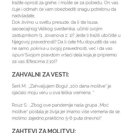
tražite oprost za grehe, i molite se za pobedu, On vas
čuje i odmah će vam obezbediti snagu potrebnu da
nadvladate.
Dok živimo u svetlu presude, da li ste Isusa,
saosećajnog Velikog sveštenika, učinili svojim
zastupnikom (1. Jovanova 2: 1)? Jeste li tražili utočište u
Nјegovoj pravednosti? Da li ćete Mu dopustiti da vas
ne samo
pokriva
u svojoj pravednosti, već i da vas
ispuni
Svojom pravdom vršeći dela koja je pripremio
za vas (Efescima 2:10)?
ZAHVALNI ZA VESTI
:
Šeril M.: „Zahvalјujem Bogu! „100 dana molitve“ je
ojačalo moju veru u ova teška vremena. “
Rouz S.: „Zbog ove pandemije naša grupa „Moć
molitve“ postala je živlјa jer imamo više vremena da se
molimo zajedno,praktično 5-6 puta dnevno!“
ZAHTEVI ZA MOLITVU: