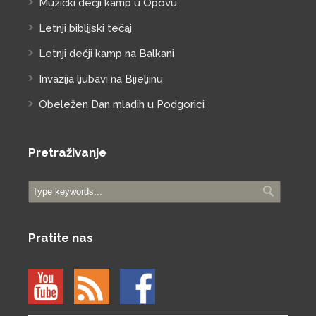
Muzički dečji kamp u Opovu
Letnji biblijski tečaj
Letnji dečji kamp na Balkani
Invazija ljubavi na Bijeljinu
Obeležen Dan mladih u Podgorici
Pretraživanje
Pratite nas