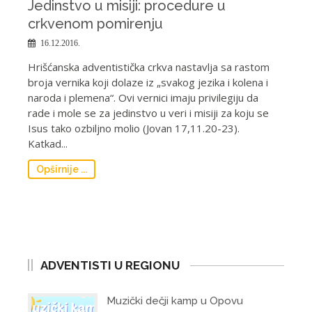
Jedinstvo u misiji: procedure u
crkvenom pomirenju
16.12.2016.
Hrišćanska adventistička crkva nastavlja sa rastom
broja vernika koji dolaze iz „svakog jezika i kolena i
naroda i plemena“. Ovi vernici imaju privilegiju da
rade i mole se za jedinstvo u veri i misiji za koju se
Isus tako ozbiljno molio (Jovan 17,11.20-23).
Katkad...
Opširnije ...
ADVENTISTI U REGIONU
Muzički dečji kamp u Opovu