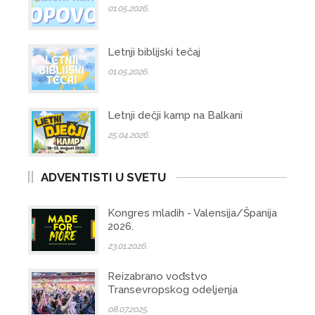
01.05.2026.
Letnji biblijski tečaj
01.05.2026.
Letnji dečji kamp na Balkani
25.04.2026.
ADVENTISTI U SVETU
Kongres mladih - Valensija/Španija
2026.
23.01.2026.
Reizabrano vođstvo
Transevropskog odeljenja
08.07.2025.