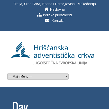
Srbija, Crna Gora, Bosna i Hercegovina i Makedonija
Naslovna
Politika privatnosti
Kontakt
Day